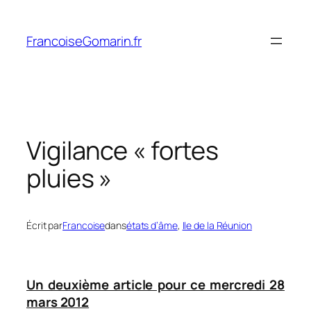
Aller
au
FrancoiseGomarin.fr
contenu
Vigilance « fortes
pluies »
Écrit par
Francoise
dans
états d’âme
, 
Ile de la Réunion
Un deuxième article pour ce mercredi 28
mars 2012