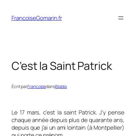
Aller
au
FrancoiseGomarin.fr
contenu
C’est la Saint Patrick
Écrit par
Francoise
dans
Blabla
Le 17 mars, c’est la saint Patrick. J’y pense
chaque année depuis plus de quarante ans,
depuis que j’ai un ami lointain (à Montpellier)
qui porte ce prénom.