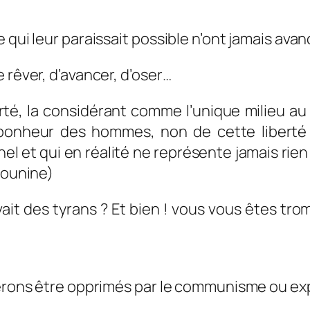
 qui leur paraissait possible n’ont jamais avan
 rêver, d’avancer, d’oser…
erté, la considérant comme l’unique milieu a
 le bonheur des hommes, non de cette libert
l et qui en réalité ne représente jamais rie
kounine)
vait des tyrans ? Et bien ! vous vous êtes trom
férons être opprimés par le communisme ou expl