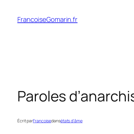
Aller
au
FrancoiseGomarin.fr
contenu
Paroles d’anarchi
Écrit par
Francoise
dans
états d’âme