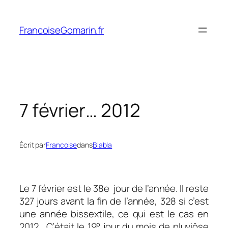
Aller
au
FrancoiseGomarin.fr
contenu
7 février… 2012
Écrit par
Francoise
dans
Blabla
Le 7 février est le 38e jour de l’année. Il reste
327 jours avant la fin de l’année, 328 si c’est
une année bissextile, ce qui est le cas en
2012. C’était le 19° jour du mois de pluviôse