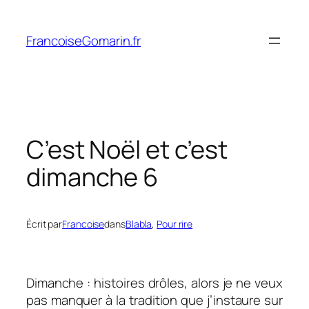
Aller
au
FrancoiseGomarin.fr
contenu
C’est Noël et c’est
dimanche 6
Écrit par
Francoise
dans
Blabla
, 
Pour rire
Dimanche : histoires drôles, alors je ne veux
pas manquer à la tradition que j’instaure sur