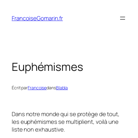
Aller
au
FrancoiseGomarin.fr
contenu
Euphémismes
Écrit par
Francoise
dans
Blabla
Dans notre monde qui se protège de tout,
les euphémismes se multiplient, voilà une
liste non exhaustive.