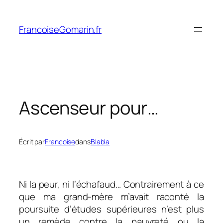
Aller
au
FrancoiseGomarin.fr
contenu
Ascenseur pour…
Écrit par
Francoise
dans
Blabla
Ni la peur, ni l’échafaud… Contrairement à ce
que ma grand-mère m’avait raconté la
poursuite d’études supérieures n’est plus
un remède contre la pauvreté ou la