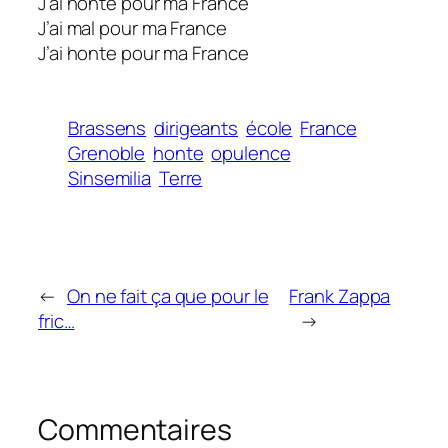
J’ai honte pour ma France
J’ai mal pour ma France
J’ai honte pour ma France
Brassens
dirigeants
école
France
Grenoble
honte
opulence
Sinsemilia
Terre
←
On ne fait ça que pour le
Frank Zappa
fric…
→
Commentaires