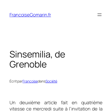
Aller
au
FrancoiseGomarin.fr
contenu
Sinsemilia, de
Grenoble
Écrit par
Francoise
dans
Société
Un deuxième article fait en quatrième
vitesse ce mercredi suite à l’invitation de la