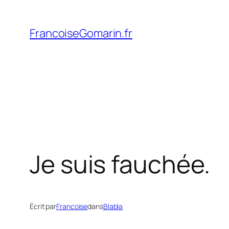
Aller
au
FrancoiseGomarin.fr
contenu
Je suis fauchée.
Écrit par
Francoise
dans
Blabla