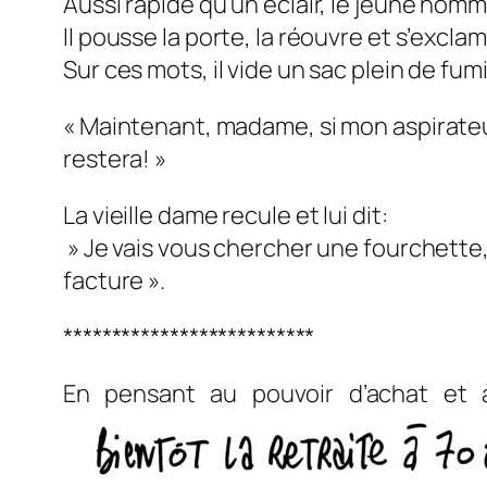
Aussi rapide qu’un éclair, le jeune homm
Il pousse la porte, la réouvre et s’excl
Sur ces mots, il vide un sac plein de fumi
« Maintenant, madame, si mon aspirateur
restera! »
La vieille dame recule et lui dit:
» Je vais vous chercher une fourchette,
facture ».
**************************
En pensant au pouvoir d’achat et 