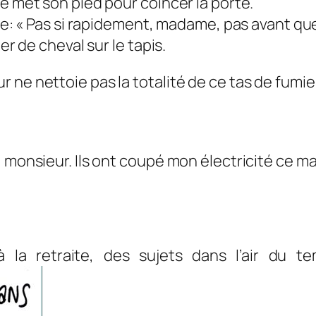
e met son pied pour coincer la porte.
ame: « Pas si rapidement, madame, pas avant que
er de cheval sur le tapis.
 ne nettoie pas la totalité de ce tas de fumie
 monsieur. Ils ont coupé mon électricité ce ma
à la retraite, des sujets dans l’air du