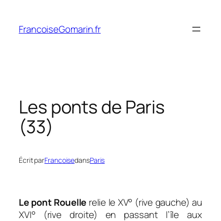
Aller
au
FrancoiseGomarin.fr
contenu
Les ponts de Paris
(33)
Écrit par
Francoise
dans
Paris
Le pont Rouelle
relie le XV° (rive gauche) au
XVI° (rive droite) en passant l’île aux