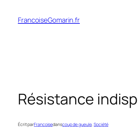
Aller
au
FrancoiseGomarin.fr
contenu
Résistance indis
Écrit par
Francoise
dans
coup de gueule
, 
Société