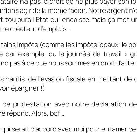
taire n’a pas le droit de ne plus payer son lo
rions agir de la même façon. Notre argent n’
t toujours l’Etat qui encaisse mais ça met un
être créateur d’emplois…
rtains impôts (comme les impôts locaux, le p
se par exemple, ou la journée de travail « g
pond pas à ce que nous sommes en droit d’atte
s nantis, de l’évasion fiscale en mettant de 
oir épargner !).
s de protestation avec notre déclaration 
ne répond. Alors, bof…
ais qui serait d’accord avec moi pour entamer 