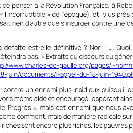
it de penser à la Révolution Française, à Rob
t « l’Incorruptible » de l’époque), et plus prè
faisait rien d’autre que s’insurger contre une
a défaite est-elle définitive ? Non ! …. Quoi 
’éteindra pas. » Extraits du discours du génér
tp://www.charles-de-gaulle.org/pages/l-hom
8-juin/documents/l-appel-du-18-juin-1940.p
 contre un ennemi plus insidieux puisqu’il 
 l’avons même aidé et encouragé, espérant ains
e Progrès », mais cet ennemi que nous avons
’importe comment, mais de manière radicale sur
s riches sont encore plus riches, les pauvres