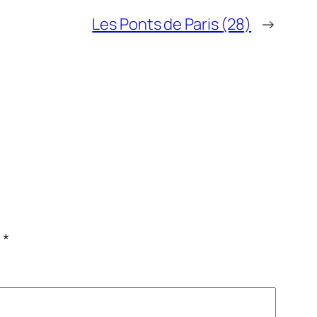
Les Ponts de Paris (28)
→
c
*