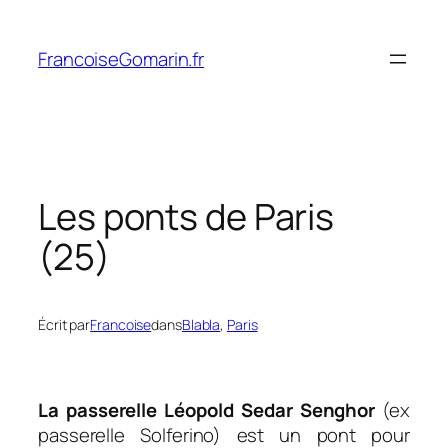
Aller
au
FrancoiseGomarin.fr
contenu
Les ponts de Paris
(25)
Écrit par
Francoise
dans
Blabla
, 
Paris
La passerelle Léopold Sedar Senghor
(ex
passerelle Solferino) est un pont pour