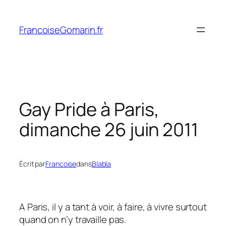
Aller
au
FrancoiseGomarin.fr
contenu
Gay Pride à Paris,
dimanche 26 juin 2011
Écrit par
Francoise
dans
Blabla
A Paris, il y a tant à voir, à faire, à vivre surtout
quand on n’y travaille pas.