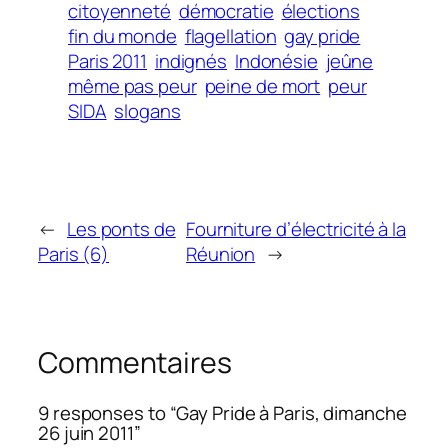
citoyenneté
démocratie
élections
fin du monde
flagellation
gay pride
Paris 2011
indignés
Indonésie
jeûne
même pas peur
peine de mort
peur
SIDA
slogans
←
Les ponts de
Fourniture d’électricité à la
Paris (6)
Réunion
→
Commentaires
9 responses to “Gay Pride à Paris, dimanche
26 juin 2011”