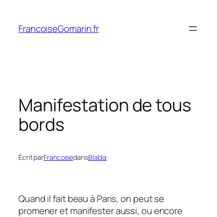
Aller
au
FrancoiseGomarin.fr
contenu
Manifestation de tous
bords
Écrit par
Francoise
dans
Blabla
Quand il fait beau à Paris, on peut se
promener et manifester aussi, ou encore