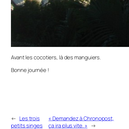
Avant les cocotiers, là des manguiers.
Bonne journée !
←
Les trois
« Demandez à Chronopost,
petits singes
ça ira plus vite. »
→