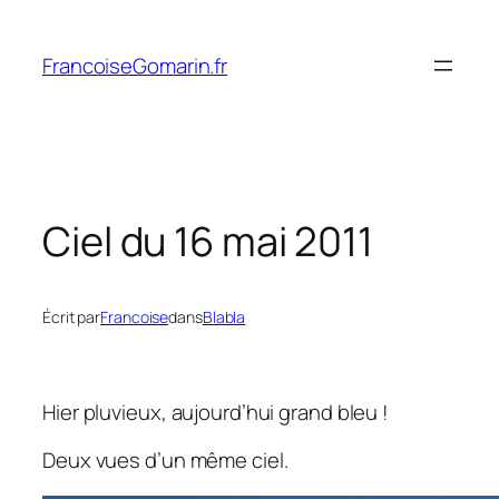
Aller
au
FrancoiseGomarin.fr
contenu
Ciel du 16 mai 2011
Écrit par
Francoise
dans
Blabla
Hier pluvieux, aujourd’hui grand bleu !
Deux vues d’un même ciel.