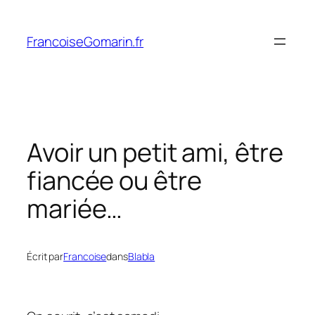
Aller
au
FrancoiseGomarin.fr
contenu
Avoir un petit ami, être
fiancée ou être
mariée…
Écrit par
Francoise
dans
Blabla