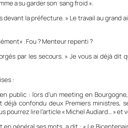
omme a su garder son sang froid »
.
 devant la préfecture. »
Le travail au grand air
 dément
« . Fou ? Menteur repenti ?
orgés par les secours. »
Je vous ai déjà dit q
ses :
 en public : lors d’un meeting en Bourgogne,
ant déjà confondu deux Premiers ministres, s
 pourrez lire l’article « Michel Audiard… » et v
 en général ses mots, a dit :
« Le Bicentenair