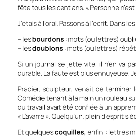
fête tous les cent ans. «
Personne n’est 
J’étais à l’oral. Passons à l’écrit. Dans l
– les
bourdons
: mots (ou lettres) oubli
– les
doublons
: mots (ou lettres) répét
Si un journal se jette vite, il n’en va
durable. La faute est plus ennuyeuse. J
Pradier, sculpteur, venait de terminer
Comédie tenant à la main un rouleau sur 
du travail avait été confiée à un appren
« L’avarre ». Quelqu’un, plein d’esprit s’éc
Et quelques
coquilles,
enfin : lettres m