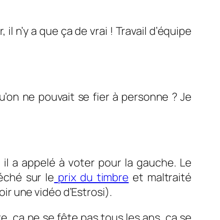
, il n’y a que ça de vrai ! Travail d’équipe
u’on ne pouvait se fier à personne ? Je
 il a appelé à voter pour la gauche. Le
éché sur le
prix du timbre
et maltraité
oir une vidéo d’Estrosi).
e, ça ne se fête pas tous les ans, ça se