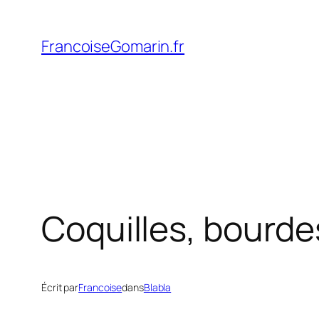
Aller
au
FrancoiseGomarin.fr
contenu
Coquilles, bourde
Écrit par
Francoise
dans
Blabla