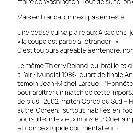
maire de Washington. Tout de suite, on e
Mais en France, on n’est pas en reste.
Une bêtise qui va plaire aux Alsaciens, j
« la coupe est partie à l’étranger ! »
C’est toujours agréable à entendre, non
Le même Thierry Roland, qui braille et d
a l’air : Mundial 1986, quart de finale 
témoin Jean-Michel Larqué :
“Honnêtem
pour arbitrer un match de cette importa
de plus : 2002, match Corée du Sud – Fra
autre Coréen, surtout habillés en foot
poursuit-on le vieux monsieur Guerlain p
et non ce stupide commentateur ?