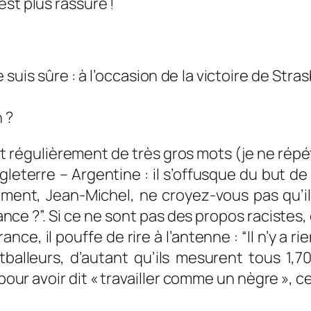
st plus rassuré !
e suis sûre : à l’occasion de la victoire de Str
 ?
it régulièrement de très gros mots (je ne répé
Angleterre – Argentine : il s’offusque du but
ent, Jean-Michel, ne croyez-vous pas qu’il 
nce ?”.
Si ce ne sont pas des propos racistes,
nce, il pouffe de rire à l’antenne : “
Il n’y a 
balleurs, d’autant qu’ils mesurent tous 1,70
our avoir dit « travailler comme un nègre », c