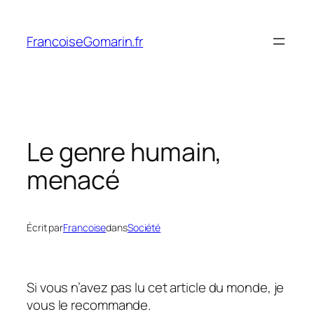
Aller
au
FrancoiseGomarin.fr
contenu
Le genre humain,
menacé
Écrit par
Francoise
dans
Société
Si vous n’avez pas lu cet article du monde, je
vous le recommande.