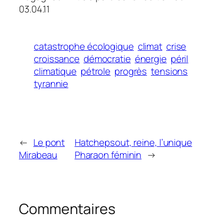
03.04.11
catastrophe écologique
climat
crise
croissance
démocratie
énergie
péril
climatique
pétrole
progrès
tensions
tyrannie
←
Le pont
Hatchepsout, reine, l’unique
Mirabeau
Pharaon féminin
→
Commentaires