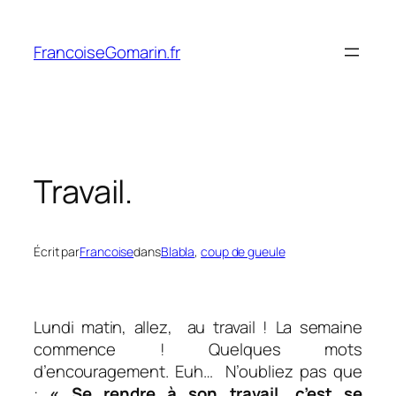
Aller
au
FrancoiseGomarin.fr
contenu
Travail.
Écrit par
Francoise
dans
Blabla
, 
coup de gueule
Lundi matin, allez, au travail ! La semaine
commence ! Quelques mots
d’encouragement. Euh… N’oubliez pas que
:
« Se rendre à son travail, c’est se