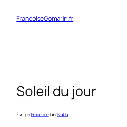
Aller
au
FrancoiseGomarin.fr
contenu
Soleil du jour
Écrit par
Francoise
dans
Blabla