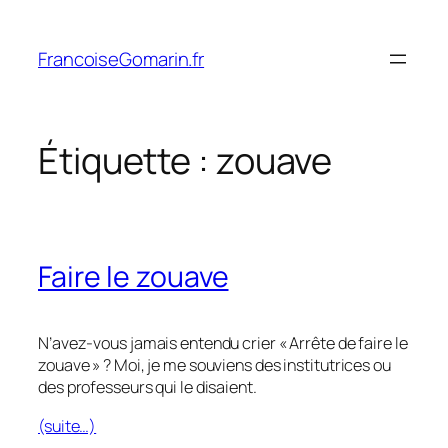
Aller
au
FrancoiseGomarin.fr
contenu
Étiquette :
zouave
Faire le zouave
N’avez-vous jamais entendu crier « Arrête de faire le
zouave » ? Moi, je me souviens des institutrices ou
des professeurs qui le disaient.
(suite…)