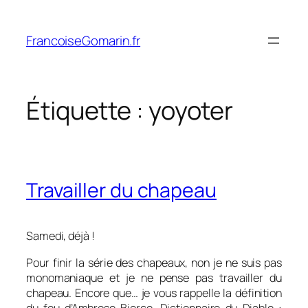
Aller
au
FrancoiseGomarin.fr
contenu
Étiquette :
yoyoter
Travailler du chapeau
Samedi, déjà !
Pour finir la série des chapeaux, non je ne suis pas
monomaniaque et je ne pense pas travailler du
chapeau. Encore que… je vous rappelle la définition
du fou d’Ambrose Bierce, Dictionnaire du Diable :