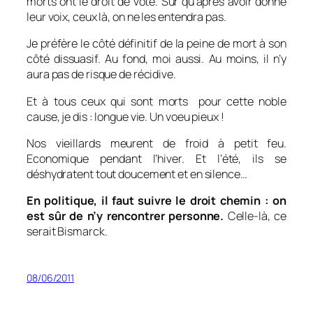
morts ont le droit de vote. Sûr qu’après avoir donné
leur voix, ceux là, on ne les entendra pas.
Je préfère le côté définitif de la peine de mort à son
côté dissuasif.
Au fond, moi aussi. Au moins, il n’y
aura pas de risque de récidive.
Et à tous ceux qui sont morts pour cette noble
cause, je dis : longue vie
. Un voeu pieux !
Nos vieillards meurent de froid à petit feu.
Economique pendant l’hiver. Et l’été, ils se
déshydratent tout doucement et en silence…
En politique, il faut suivre le droit chemin : on
est sûr de n’y rencontrer personne.
Celle-là, ce
serait Bismarck.
08/06/2011