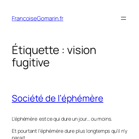
Aller
au
FrancoiseGomarin.fr
contenu
Étiquette :
vision
fugitive
Société de l’éphémère
L’éphémère est ce qui dure un jour… ou moins.
Et pourtant l’éphémère dure plus longtemps qu’il n’y
parait.