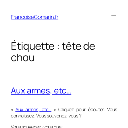
Aller
au
FrancoiseGomarin.fr
contenu
Étiquette :
tête de
chou
Aux armes, etc…
«
Aux armes, etc…
» Cliquez pour écouter. Vous
connaissez. Vous souvenez-vous ?
Vous souvenez-vous que :