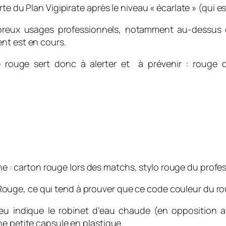
e du Plan Vigipirate après le niveau « écarlate » (qui es
mbreux usages professionnels, notamment au-dessus d
nt est en cours.
 le rouge sert donc à alerter et à prévenir : rouge
ne : carton rouge lors des matchs, stylo rouge du profes
ant Rouge, ce qui tend à prouver que ce code couleur du ro
u indique le robinet d’eau chaude (en opposition au 
ne petite capsule en plastique.