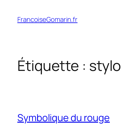
Aller
au
FrancoiseGomarin.fr
contenu
Étiquette :
stylo
Symbolique du rouge