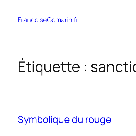
Aller
au
FrancoiseGomarin.fr
contenu
Étiquette :
sancti
Symbolique du rouge