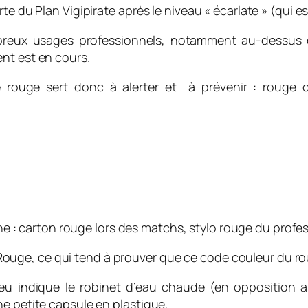
e du Plan Vigipirate après le niveau « écarlate » (qui es
mbreux usages professionnels, notamment au-dessus d
nt est en cours.
 le rouge sert donc à alerter et à prévenir : rouge
ne : carton rouge lors des matchs, stylo rouge du profes
ant Rouge, ce qui tend à prouver que ce code couleur du ro
u indique le robinet d’eau chaude (en opposition au 
ne petite capsule en plastique.