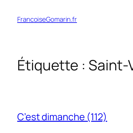
Aller
au
FrancoiseGomarin.fr
contenu
Étiquette :
Saint-
C’est dimanche (112)