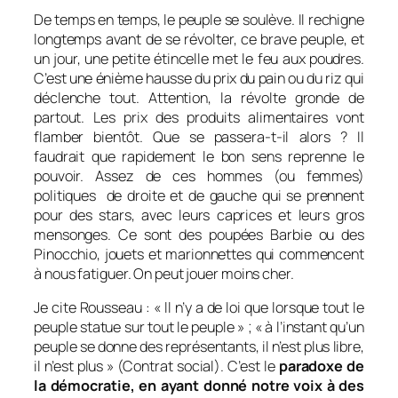
De temps en temps, le peuple se soulève. Il rechigne
longtemps avant de se révolter, ce brave peuple, et
un jour, une petite étincelle met le feu aux poudres.
C’est une énième hausse du prix du pain ou du riz qui
déclenche tout. Attention, la révolte gronde de
partout. Les prix des produits alimentaires vont
flamber bientôt. Que se passera-t-il alors ? Il
faudrait que rapidement le bon sens reprenne le
pouvoir. Assez de ces hommes (ou femmes)
politiques de droite et de gauche qui se prennent
pour des stars, avec leurs caprices et leurs gros
mensonges. Ce sont des poupées Barbie ou des
Pinocchio, jouets et marionnettes qui commencent
à nous fatiguer. On peut jouer moins cher.
Je cite Rousseau : « ll n’y a de loi que lorsque tout le
peuple statue sur tout le peuple » ; « à l’instant qu’un
peuple se donne des représentants, il n’est plus libre,
il n’est plus » (Contrat social). C’est le
paradoxe de
la démocratie, en ayant donné notre voix à des