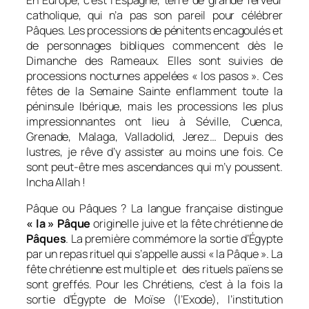
catholique, qui n’a pas son pareil pour célébrer
Pâques. Les processions de pénitents encagoulés et
de personnages bibliques commencent dès le
Dimanche des Rameaux. Elles sont suivies de
processions nocturnes appelées « los pasos »
. Ces
fêtes de la Semaine Sainte enflamment toute la
péninsule Ibérique, mais les processions les plus
impressionnantes ont lieu à Séville, Cuenca,
Grenade, Malaga, Valladolid, Jerez… Depuis des
lustres, je rêve d’y assister au moins une fois. Ce
sont peut-être mes ascendances qui m’y poussent.
Incha Allah !
Pâque ou Pâques ? La langue française distingue
« la » Pâque
originelle juive et la fête chrétienne de
Pâques
. La première commémore la sortie d’Égypte
par un repas rituel qui s’appelle aussi « la Pâque ». La
fête chrétienne est multiple et des rituels païens se
sont greffés. Pour les Chrétiens, c’est à la fois la
sortie d’Égypte de Moïse (l’Exode), l’institution