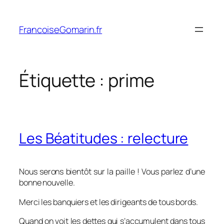
Aller
au
FrancoiseGomarin.fr
contenu
Étiquette :
prime
Les Béatitudes : relecture
Nous serons bientôt sur la paille ! Vous parlez d’une
bonne nouvelle.
Merci les banquiers et les dirigeants de tous bords.
Quand on voit les dettes qui s’accumulent dans tous