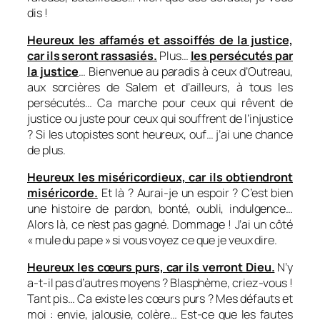
dis !
Heureux les affamés et assoiffés de la justice,
car ils seront rassasiés.
Plus…
les persécutés par
la justice
… Bienvenue au paradis à ceux d’Outreau,
aux sorcières de Salem et d’ailleurs, à tous les
persécutés… Ca marche pour ceux qui rêvent de
justice ou juste pour ceux qui souffrent de l’injustice
? Si les utopistes sont heureux, ouf… j’ai une chance
de plus.
Heureux les miséricordieux, car ils obtiendront
miséricorde.
Et là ? Aurai-je un espoir ? C’est bien
une histoire de pardon, bonté, oubli, indulgence…
Alors là, ce n’est pas gagné. Dommage ! J’ai un côté
« mule du pape » si vous voyez ce que je veux dire.
Heureux les cœurs purs, car ils verront Dieu.
N’y
a-t-il pas d’autres moyens ? Blasphème, criez-vous !
Tant pis… Ca existe les cœurs purs ? Mes défauts et
moi : envie, jalousie, colère… Est-ce que les fautes