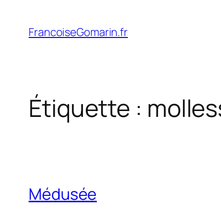
Aller
au
FrancoiseGomarin.fr
contenu
Étiquette :
molles
Médusée