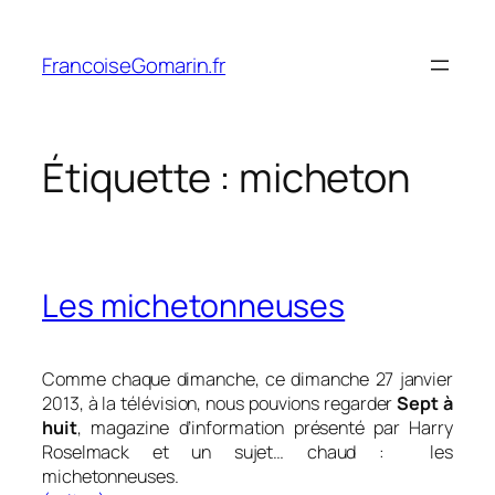
Aller
au
FrancoiseGomarin.fr
contenu
Étiquette :
micheton
Les michetonneuses
Comme chaque dimanche, ce dimanche 27 janvier
2013, à la télévision, nous pouvions regarder
Sept à
huit
, magazine d’information présenté par Harry
Roselmack et un sujet… chaud : les
michetonneuses.