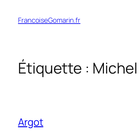
Aller
au
FrancoiseGomarin.fr
contenu
Étiquette :
Michel
Argot