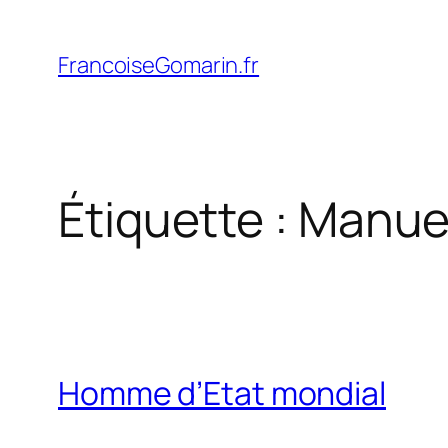
Aller
au
FrancoiseGomarin.fr
contenu
Étiquette :
Manuel
Homme d’Etat mondial