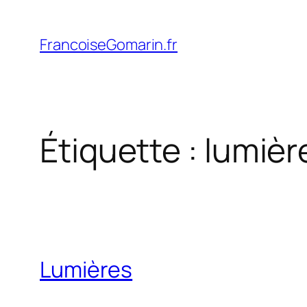
Aller
au
FrancoiseGomarin.fr
contenu
Étiquette :
lumièr
Lumières