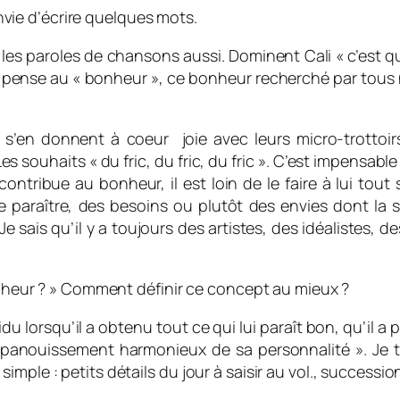
 envie d’écrire quelques mots.
t les paroles de chansons aussi. Dominent Cali « c’est 
Je pense au « bonheur », ce bonheur recherché par tou
 s’en donnent à coeur joie avec leurs micro-trottoi
Les souhaits « du fric, du fric, du fric ». C’est impensab
ontribue au bonheur, il est loin de le faire à lui tou
, le paraître, des besoins ou plutôt des envies dont la 
 Je sais qu’il y a toujours des artistes, des idéalistes, 
bonheur ? » Comment définir ce concept au mieux ?
du lorsqu’il a obtenu tout ce qui lui paraît bon, qu’il a
l’épanouissement harmonieux de sa personnalité ». Je 
mple : petits détails du jour à saisir au vol., succession