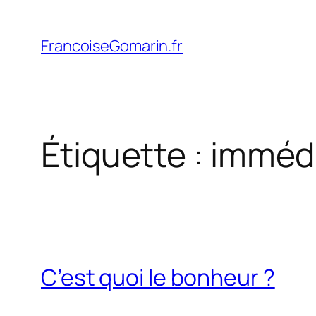
Aller
au
FrancoiseGomarin.fr
contenu
Étiquette :
imméd
C’est quoi le bonheur ?