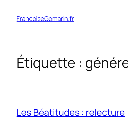
Aller
au
FrancoiseGomarin.fr
contenu
Étiquette :
génér
Les Béatitudes : relecture