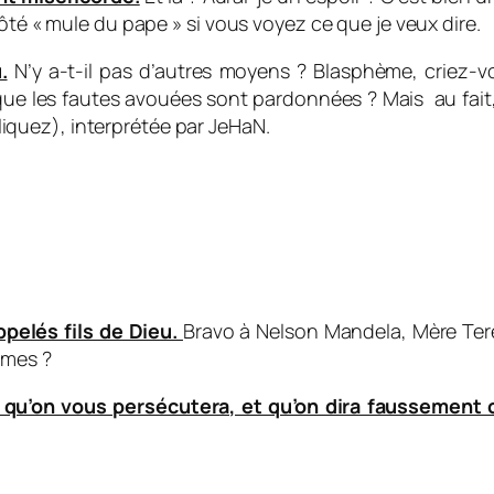
ôté « mule du pape » si vous voyez ce que je veux dire.
.
N’y a-t-il pas d’autres moyens ? Blasphème, criez-v
e que les fautes avouées sont pardonnées ? Mais au fa
liquez), interprétée par JeHaN.
ppelés fils de Dieu.
Bravo à Nelson Mandela, Mère Te
rmes ?
qu’on vous persécutera, et qu’on dira faussement 