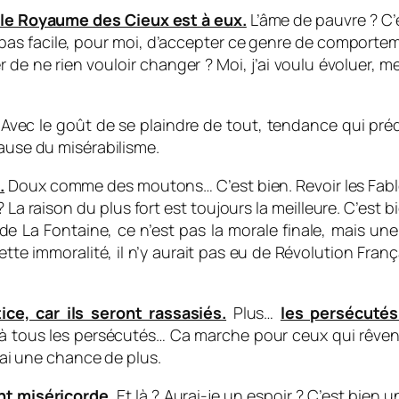
 le Royaume des Cieux est à eux.
L’âme de pauvre ? C’e
pas facile, pour moi, d’accepter ce genre de comportement
e ne rien vouloir changer ? Moi, j’ai voulu évoluer, me
Avec le goût de se plaindre de tout, tendance qui pré
cause du misérabilisme.
.
Doux comme des moutons… C’est bien. Revoir les Fable
 ?
La raison du plus fort est toujours la meilleure.
C’est bi
le de La Fontaine, ce n’est pas la morale finale, mais u
cette immoralité, il n’y aurait pas eu de Révolution França
ce, car ils seront rassasiés.
Plus…
les persécutés 
, à tous les persécutés… Ca marche pour ceux qui rêven
j’ai une chance de plus.
nt miséricorde.
Et là ? Aurai-je un espoir ? C’est bien 