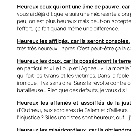
Heureux ceux qui ont une âme de pauvre, car
vous ai déjà dit que je suis une mécréante alors 
peu, on est plus heureux mais peut-on accepter d
l’effort, ça fait quand même une différence.
Heureux les affligés, car ils seront consolés.
très très heureux… après. C’est peut-être ça la 
Heureux les doux, car ils posséderont la terre
en particulier « Le Loup et l’Agneau ». La morale
qui fait les tyrans et les victimes. Dans la fab
ironique, il va sans dire. Sans la révolte contre 
batailleuse… Rien que des défauts, je vous dis !
Heureux les affamés et assoiffés de la justi
d’Outreau, aux sorcières de Salem et d’ailleurs
l’injustice ? Si les utopistes sont heureux, ouf… 
Heureux les miséricordieux, car ils obtiendro