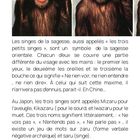
Les singes de la sagesse, aussi appelés « les trois
petits singes », sont un symbole de la sagesse
orientale. Chacun d’eux se couvre une partie
différente du visage avec les mains : le premier les
yeux, le deuxième les oreilles et le troisième la
bouche ce qui signifie « Ne rien voir, ne rien entendre
, ne rien dire». À celui qui suit cette maxime, il
n’arrivera pas d’ennuis, parait-il. En Chine…
Au Japon, les trois singes sont appelés
Mizaru
pour
l’aveugle,
Kikazaru
( pour le sourd, et
Iwazaru
pour le
muet. Ces trois noms signifient littéralement, : « Ne
vois pas », « N’entends pas », « Ne parle pas » , il
existe un jeu de mots sur
zaru
(forme verbale
négative archaïque) et
saru
(singe).