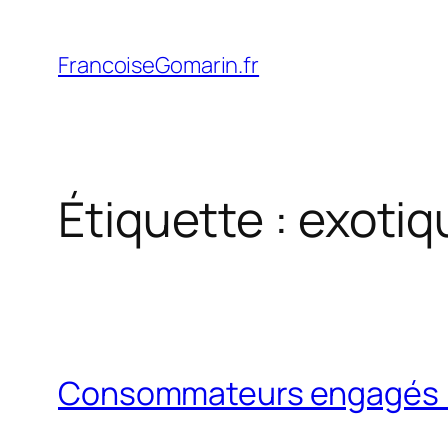
Aller
au
FrancoiseGomarin.fr
contenu
Étiquette :
exotiq
Consommateurs engagés : 