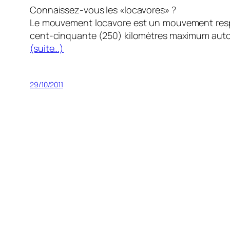
Connaissez-vous les «locavores» ?
Le mouvement locavore est un mouvement respo
cent-cinquante (250) kilomètres maximum autour d
(suite…)
29/10/2011