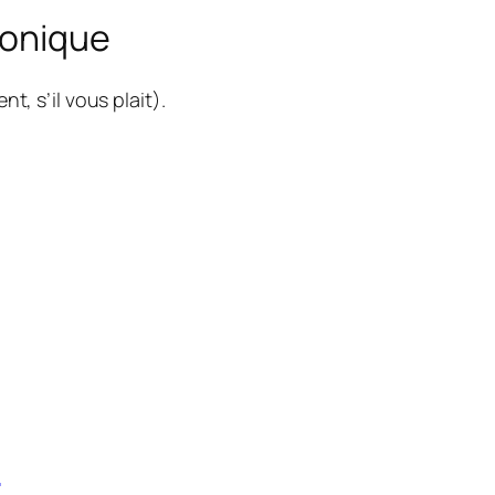
lonique
nt, s’il vous plait).
s