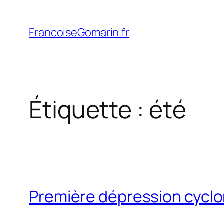
Aller
au
FrancoiseGomarin.fr
contenu
Étiquette :
été
Première dépression cycl