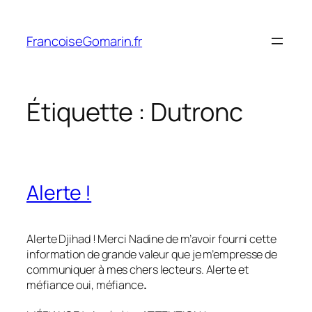
Aller
au
FrancoiseGomarin.fr
contenu
Étiquette :
Dutronc
Alerte !
Alerte Djihad ! Merci Nadine de m’avoir fourni cette
information de grande valeur que je m’empresse de
communiquer à mes chers lecteurs. Alerte et
méfiance oui, méfiance
.