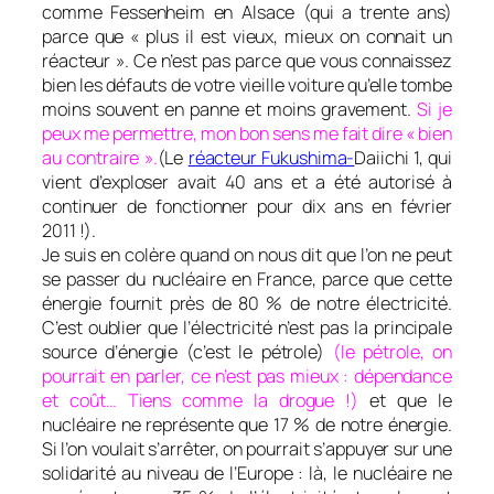
comme Fessenheim en Alsace (qui a trente ans)
parce que « plus il est vieux, mieux on connait un
réacteur ». Ce n’est pas parce que vous connaissez
bien les défauts de votre vieille voiture qu’elle tombe
moins souvent en panne et moins gravement.
Si je
peux me permettre, mon bon sens me fait dire « bien
au contraire ».
(Le
réacteur Fukushima-
Daiichi 1, qui
vient d’exploser avait 40 ans et a été autorisé à
continuer de fonctionner pour dix ans en février
2011 !).
Je suis en colère quand on nous dit que l’on ne peut
se passer du nucléaire en France, parce que cette
énergie fournit près de 80 % de notre électricité.
C’est oublier que l’électricité n’est pas la principale
source d’énergie (c’est le pétrole)
(le pétrole, on
pourrait en parler, ce n’est pas mieux : dépendance
et coût… Tiens comme la drogue !)
et que le
nucléaire ne représente que 17 % de notre énergie.
Si l’on voulait s’arrêter, on pourrait s’appuyer sur une
solidarité au niveau de l’Europe : là, le nucléaire ne