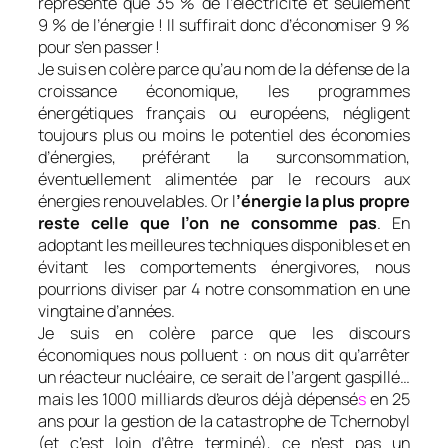
représente que 35 % de l’électricité et seulement
9 % de l’énergie ! Il suffirait donc d’économiser 9 %
pour s’en passer !
Je suis en colère parce qu’au nom de la défense de la
croissance économique, les programmes
énergétiques français ou européens, négligent
toujours plus ou moins le potentiel des économies
d’énergies, préférant la surconsommation,
éventuellement alimentée par le recours aux
énergies renouvelables. Or l
’énergie la plus propre
reste celle que l’on ne consomme pas
. En
adoptant les meilleures techniques disponibles et en
évitant les comportements énergivores, nous
pourrions diviser par 4 notre consommation en une
vingtaine d’années.
Je suis en colère parce que les discours
économiques nous polluent : on nous dit qu’arrêter
un réacteur nucléaire, ce serait de l’argent gaspillé…
mais les 1000 milliards d’euros déjà dépensé
s
en 25
ans pour la gestion de la catastrophe de Tchernobyl
(et c’est loin d’être terminé), ce n’est pas un