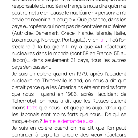
responsable du nucléaire français nous dire qu’on ne
peut remettre en cause le nucléaire : « personne n’a
envie de revenir à la bougie ». Que je sache, dans les
pays européens qui n’ont pas de centrales nucléaires
(Autriche, Danemark, Grèce, Irlande, Islande, Italie,
Luxembourg, Norvège, Portugal…), y-en
-a-
t-il où l’on
s’éclaire à la bougie ? Il n’y a que 441 réacteurs
nucléaires dans le monde (dont 58 en France, 55 au
Japon)… dans seulement 31 pays, tous les autres
pays s’en passent.
Je suis en colère quand en 1979, après l’accident
nucléaire de Three-Mile Island, on nous a dit que
c’était parce que les Américains étaient moins forts
que nous ; quand en 1986, après l’accident de
Tchernobyl, on nous a dit que les Russes étaient
moins
forts
que nous… et que je lis aujourd’hui que
les Japonais sont moins forts que nous… De qui se
moque-t-on ?
Je me le demande aussi.
Je suis en colère quand on me dit que l’on peut
continuer à exploiter encore des vieux réacteurs