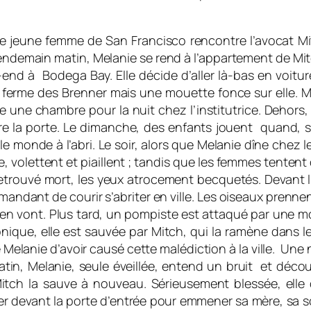
he jeune femme de San Francisco rencontre l’avocat Mi
ndemain matin, Melanie se rend à l’appartement de Mitch
-end à Bodega Bay. Elle décide d’aller là-bas en voiture
erme des Brenner mais une mouette fonce sur elle. Mitch
oue une chambre pour la nuit chez l’institutrice. Dehors,
re la porte. Le dimanche, des enfants jouent quand, 
t le monde à l’abri. Le soir, alors que Melanie dîne ch
ce, volettent et piaillent ; tandis que les femmes tente
est retrouvé mort, les yeux atrocement becquetés. Devant
emandant de courir s’abriter en ville. Les oiseaux prennen
s’en vont. Plus tard, un pompiste est attaqué par une m
nique, elle est sauvée par Mitch, qui la ramène dans 
elanie d’avoir causé cette malédiction à la ville. Une no
in, Melanie, seule éveillée, entend un bruit et découv
. Mitch la sauve à nouveau. Sérieusement blessée, elle 
 garer devant la porte d’entrée pour emmener sa mère, sa