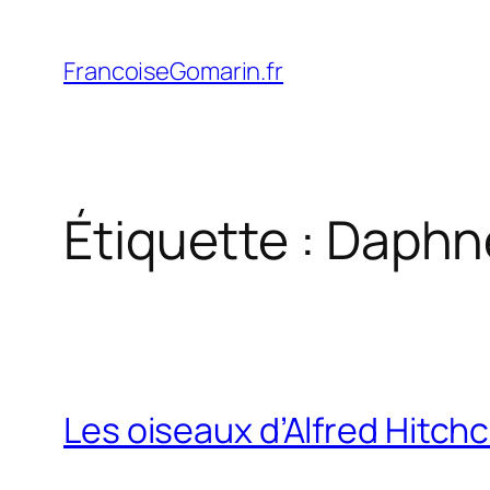
Aller
au
FrancoiseGomarin.fr
contenu
Étiquette :
Daphné
Les oiseaux d’Alfred Hitch