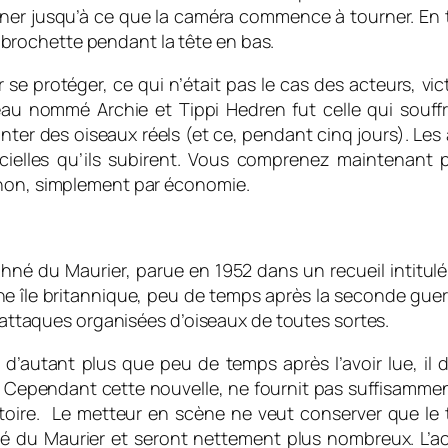
ner jusqu’à ce que la caméra commence à tourner. En t
te brochette pendant la tête en bas.
 se protéger, ce qui n’était pas le cas des acteurs, v
au nommé Archie et Tippi Hedren fut celle qui souffri
nter des oiseaux réels (et ce, pendant cinq jours). Les
ielles qu’ils subirent. Vous comprenez maintenant p
 non, simplement par économie.
hné du Maurier, parue en 1952 dans un recueil intitul
e île britannique, peu de temps après la seconde guerre 
d’attaques organisées d’oiseaux de toutes sortes.
, d’autant plus que peu de temps après l’avoir lue, il 
. Cependant cette nouvelle, ne fournit pas suffisamme
istoire. Le metteur en scène ne veut conserver que le 
é du Maurier et seront nettement plus nombreux. L’act