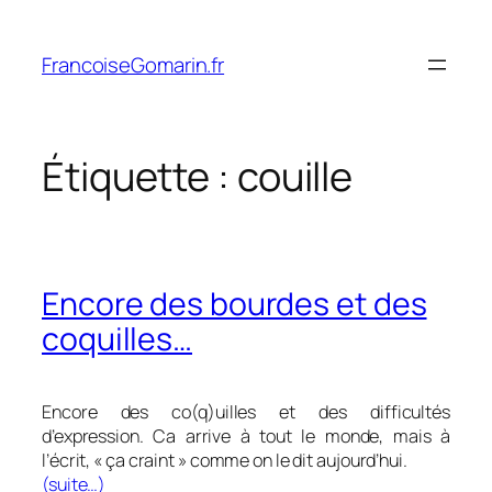
Aller
au
FrancoiseGomarin.fr
contenu
Étiquette :
couille
Encore des bourdes et des
coquilles…
Encore des co(q)uilles et des difficultés
d’expression. Ca arrive à tout le monde, mais à
l’écrit, « ça craint » comme on le dit aujourd’hui.
(suite…)