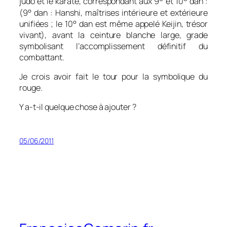
judo et le karaté, correspondant aux 9
et 10
dan :
(9° dan : Hanshi,
maîtrises intérieure et extérieure
unifiées
; le 10° dan est même appelé Keijin,
trésor
vivant
), avant la ceinture blanche large, grade
symbolisant l’accomplissement définitif du
combattant.
Je crois avoir fait le tour pour la symbolique du
rouge.
Y a-t-il quelque chose à ajouter ?
05/06/2011