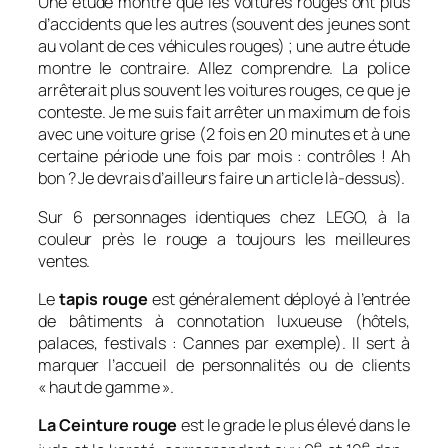
Une étude montre que les voitures rouges ont plus
d’accidents que les autres (souvent des jeunes sont
au volant de ces véhicules rouges) ; une autre étude
montre le contraire. Allez comprendre. La police
arrêterait plus souvent les voitures rouges, ce que je
conteste. Je me suis fait arrêter un maximum de fois
avec une voiture grise (2 fois en 20 minutes et à une
certaine période une fois par mois : contrôles ! Ah
bon ? Je devrais d’ailleurs faire un article là-dessus).
Sur 6 personnages identiques chez LEGO, à la
couleur près le rouge a toujours les meilleures
ventes.
Le
tapis rouge
est généralement déployé à l’entrée
de bâtiments à connotation luxueuse (hôtels,
palaces, festivals : Cannes par exemple). Il sert à
marquer l’accueil de personnalités ou de clients
« haut de gamme ».
La Ceinture rouge
est le grade le plus élevé dans le
e
e