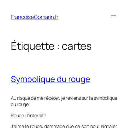
Aller
au
FrancoiseGomarin.fr
contenu
Étiquette :
cartes
Symbolique du rouge
Au risque de me répéter, je reviens sur la symbolique
du rouge.
Rouge : l’interdit !
J’aime le rouge, dommage que ce soit pour signaler