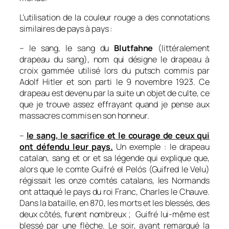
L’utilisation de la couleur rouge a des connotations
similaires de pays à pays :
– le sang, le sang du
Blutfahne
(littéralement
drapeau du sang
), nom qui désigne le drapeau à
croix gammée utilisé lors du putsch commis par
Adolf Hitler et son parti le 9 novembre 1923. Ce
drapeau est devenu par la suite un objet de culte, ce
que je trouve assez effrayant quand je pense aux
massacres commis en son honneur.
–
le sang, le sacrifice et le courage de ceux qui
ont défendu leur pays.
Un exemple : le drapeau
catalan, sang et or et sa légende qui explique que,
alors que le comte Guifré el Pelós (Guifred le Velu)
régissait les onze comtés catalans, les Normands
ont attaqué le pays du roi Franc, Charles le Chauve.
Dans la bataille, en 870, les morts et les blessés, des
deux côtés, furent nombreux ; Guifré lui-même est
blessé par une flèche. Le soir, ayant remarqué la