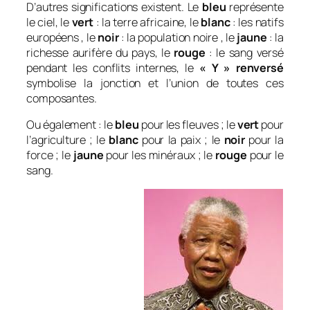
D’autres significations existent. Le
bleu
représente
le ciel, le
vert
: la terre africaine, le
blanc
: les natifs
européens , le
noir
: la population noire , le
jaune
: la
richesse aurifère du pays, le
rouge
: le sang versé
pendant les conflits internes, le
« Y » renversé
symbolise la jonction et l’union de toutes ces
composantes.
Ou également : le
bleu
pour les fleuves ; le
vert
pour
l’agriculture ; le
blanc
pour la paix ; le
noir
pour la
force ; le
jaune
pour les minéraux ; le
rouge
pour le
sang.