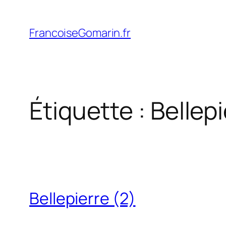
Aller
au
FrancoiseGomarin.fr
contenu
Étiquette :
Bellepi
Bellepierre (2)