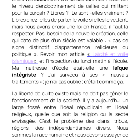
le niveau d’endoctrinement de celles qui militent
pour la burqah ? Libres ? Le sont -elles vraiment ?
Libres chez elles de porter le voile si elles le veulent,
mais nous avons choisi une loi en France, il faut la
respecter. Pas besoin de la nouvelle création, celle
qui date de plus d’un siècle est valable : « pas de
signe distinctif d’appartenance religieuse ou
politique ». Revoir mon article
«
Laïcité et voile
islamique
«
et l’inspection du lundi matin à l’école.
Ma maitresse d’école était-elle une
laïque
intégriste
? J’ai survécu à ses « mauvais
traitements » ; je n’ai pas oublié ; c’était comme ça.
La liberté de culte existe mais ne doit pas gêner le
fonctionnement de la société. Il y a aujourd’hui un
large fossé entre l’idéal républicain et l’idéal
religieux, quelle que soit la religion ou la secte
envisagée. C’est le problème des clans, tribus,
régions, des indépendantismes divers. Nous
sommes la race humaine et nous devons essayer de