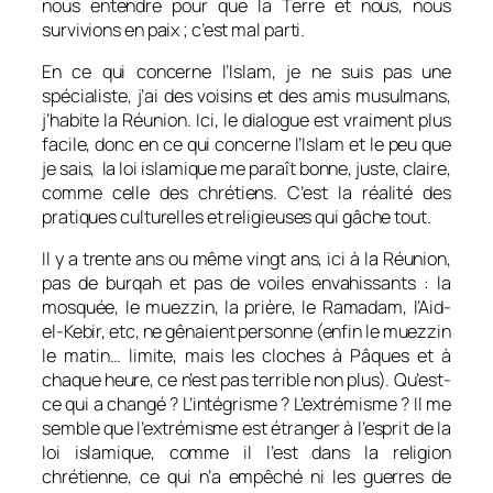
nous entendre pour que la Terre et nous, nous
survivions en paix ; c’est mal parti.
En ce qui concerne l’Islam, je ne suis pas une
spécialiste, j’ai des voisins et des amis musulmans,
j’habite la Réunion. Ici, le dialogue est vraiment plus
facile, donc en ce qui concerne l’Islam et le peu que
je sais, la loi islamique me paraît bonne, juste, claire,
comme celle des chrétiens. C’est la réalité des
pratiques culturelles et religieuses qui gâche tout.
Il y a trente ans ou même vingt ans, ici à la Réunion,
pas de burqah et pas de voiles envahissants : la
mosquée, le muezzin, la prière, le Ramadam, l’Aid-
el-Kebir, etc, ne gênaient personne (enfin le muezzin
le matin… limite, mais les cloches à Pâques et à
chaque heure, ce n’est pas terrible non plus). Qu’est-
ce qui a changé ? L’intégrisme ? L’extrémisme ? Il me
semble que l’extrémisme est étranger à l’esprit de la
loi islamique, comme il l’est dans la religion
chrétienne, ce qui n’a empêché ni les guerres de