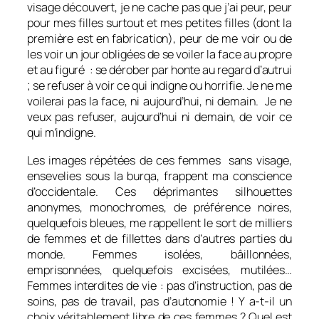
visage découvert, je ne cache pas que j’ai peur, peur
pour mes filles surtout et mes petites filles (dont la
première est en fabrication), peur de me voir ou de
les voir un jour obligées de se voiler la face au propre
et au figuré : se dérober par honte au regard d’autrui
; se refuser à voir ce qui indigne ou horrifie. Je ne me
voilerai pas la face, ni aujourd’hui, ni demain. Je ne
veux pas refuser, aujourd’hui ni demain, de voir ce
qui m’indigne.
Les images répétées de ces femmes sans visage,
ensevelies sous la burqa, frappent ma conscience
d’occidentale. Ces déprimantes silhouettes
anonymes, monochromes, de préférence noires,
quelquefois bleues, me rappellent le sort de milliers
de femmes et de fillettes dans d’autres parties du
monde. Femmes isolées, bâillonnées,
emprisonnées, quelquefois excisées, mutilées…
Femmes interdites de vie : pas d’instruction, pas de
soins, pas de travail, pas d’autonomie ! Y a-t-il un
choix véritablement libre de ces femmes ? Quel est