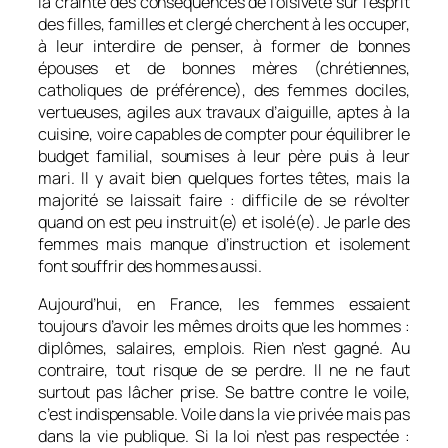
la crainte des conséquences de l’oisiveté sur l’esprit
des filles, familles et clergé cherchent à les occuper,
à leur interdire de penser, à former de bonnes
épouses et de bonnes mères (chrétiennes,
catholiques de préférence), des femmes dociles,
vertueuses, agiles aux travaux d’aiguille, aptes à la
cuisine, voire capables de compter pour équilibrer le
budget familial, soumises à leur père puis à leur
mari. Il y avait bien quelques fortes têtes, mais la
majorité se laissait faire : difficile de se révolter
quand on est peu instruit(e) et isolé(e). Je parle des
femmes mais manque d’instruction et isolement
font souffrir des hommes aussi.
Aujourd’hui, en France, les femmes essaient
toujours d’avoir les mêmes droits que les hommes :
diplômes, salaires, emplois. Rien n’est gagné. Au
contraire, tout risque de se perdre. Il ne ne faut
surtout pas lâcher prise. Se battre contre le voile,
c’est indispensable. Voile dans la vie privée mais pas
dans la vie publique. Si la loi n’est pas respectée :