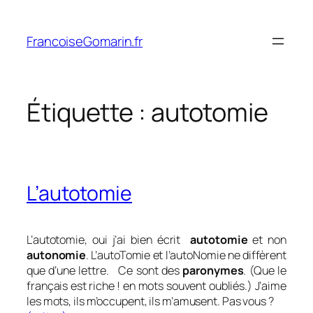
Aller
au
FrancoiseGomarin.fr
contenu
Étiquette :
autotomie
L’autotomie
L’autotomie, oui j’ai bien écrit
autotomie
et non
autonomie
. L’autoTomie et l’autoNomie ne diffèrent
que d’une lettre. Ce sont des
paronymes
. (Que le
français est riche ! en mots souvent oubliés.) J’aime
les mots, ils m’occupent, ils m’amusent. Pas vous ?